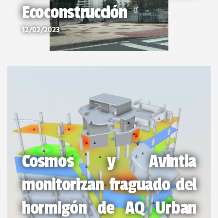
Ecoconstrucción
12/02/2023
Cosmos y Avintia
monitorizan fraguado del
hormigón de AQ Urban