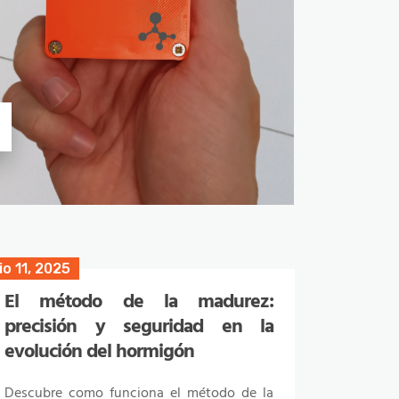
io 11, 2025
yo 15, 2024
El método de la madurez:
La adopción de IA en la
precisión y seguridad en la
construcción
evolución del hormigón
Descubre como la adopción de IA en la
construcción puede ser un transformador
Descubre como funciona el método de la