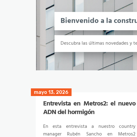
Bienvenido a la constr
Descubra las últimas novedades y te
mayo 13, 2026
octubre 10, 2024
Entrevista en Metros2: el nuevo
Guia sobre la monitorización de
ADN del hormigón
la resistencia del hormigón:
Beneficios y aplicaciones
En esta entrevista a nuestro country
manager Rubén Sancho en Metros2
Descubre en nuestra guía los beneficios