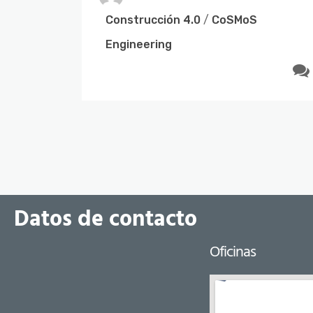
empresas de la construcción para una
Construcción 4.0
/
CoSMoS
adecuada gestión de los datos.
Engineering
Construcción 4.0
/
CoSMoS
Engineering