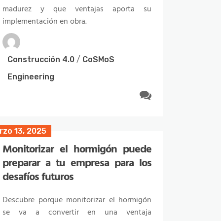
total de la industria.
madurez y que ventajas aporta su
implementación en obra.
Construcción 4.0
/
Construcción
Construcción 4.0
/
CoSMoS
sostenible
Engineering
rzo 8, 2024
rzo 13, 2025
La aplicación de los principios de
Monitorizar el hormigón puede
economía circular en la
preparar a tu empresa para los
construcción puede reducir hasta
desafíos futuros
el 75% de las emisiones del
sector
Descubre porque monitorizar el hormigón
se va a convertir en una ventaja
La aplicación de principios de circularidad