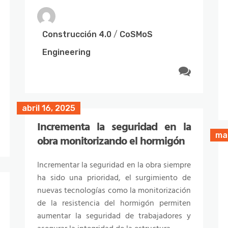
beneficios aporta la inclusión de nuevas
tecnologías en los procesos constructivos.
Construcción 4.0
/
CoSMoS
Engineering
Construcción 4.0
/
CoSMoS
Engineering
abril 16, 2025
ma
Incrementa la seguridad en la
ma
obra monitorizando el hormigón
Incrementar la seguridad en la obra siempre
ha sido una prioridad, el surgimiento de
nuevas tecnologías como la monitorización
de la resistencia del hormigón permiten
aumentar la seguridad de trabajadores y