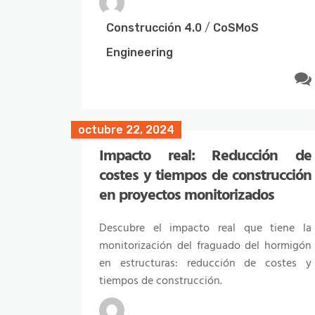
como las soluciones y herramientas
Construcción 4.0
/
CoSMoS
basadas en esta tecnología van a cambiar
la forma de construir.
Engineering
Construcción 4.0
/
CoSMoS
Engineering
octubre 22, 2024
Impacto real: Reducción de
costes y tiempos de construcción
en proyectos monitorizados
enero 19, 2024
Descubre el impacto real que tiene la
La estandarización de los datos
monitorización del fraguado del hormigón
en la construcción
en estructuras: reducción de costes y
tiempos de construcción.
Descubre en nuestro blog las buenas
prácticas que pueden implementar las