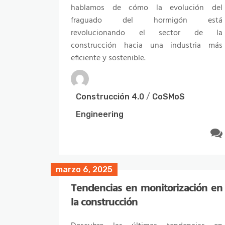
hablamos de cómo la evolución del
que aporta a la construcción la
fraguado del hormigón está
monitorización de la resistencia del
revolucionando el sector de la
hormigón.
construcción hacia una industria más
eficiente y sostenible.
Construcción 4.0
/
CoSMoS
Engineering
Construcción 4.0
/
CoSMoS
Engineering
marzo 6, 2025
Tendencias en monitorización en
la construcción