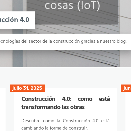
ucción 4.0
cnologías del sector de la construcción gracias a nuestro blog.
julio 31, 2025
septiembre 12, 2024
jun
ma
Construcción 4.0: como está
Cómo la digitalización está
transformando las obras
transformando la construcción
Descubre como la Construcción 4.0 está
Descubre como la digitalización está
cambiando la forma de construir.
transformando la construcción y que