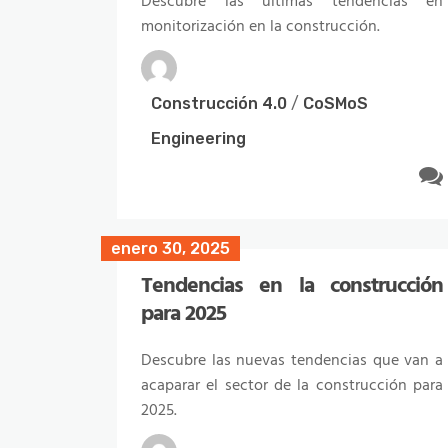
Descubre las últimas tendencias en
monitorización en la construcción.
Construcción 4.0
/
CoSMoS
Engineering
enero 30, 2025
Tendencias en la construcción
para 2025
febrero 29, 2024
El uso de la inteligencia artificial
Descubre las nuevas tendencias que van a
en la construcción
acaparar el sector de la construcción para
2025.
Descubre los usos potenciales que tiene la
inteligencia artificial en la construcción y