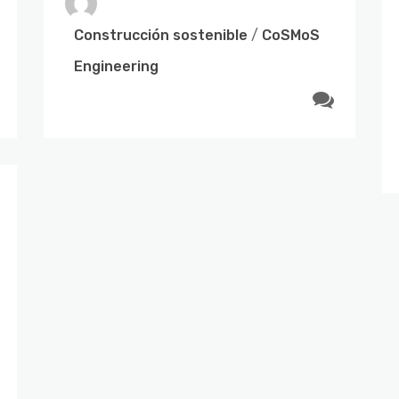
en este 2024.
Construcción sostenible
/
CoSMoS
Engineering
Construcción 4.0
/
CoSMoS
Engineering
enero 8, 2024
no
Entrevista de CoSMoS™ en la
COPE
Nos entrevistan en la COPE, en el programa
Lo que Viene! Descubre las nuevas