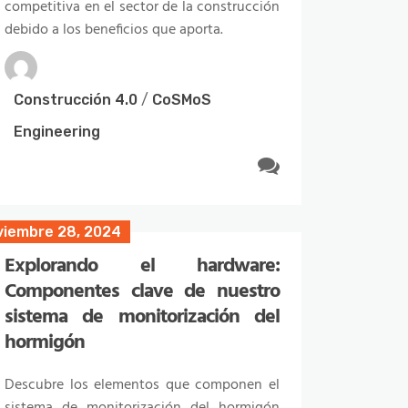
competitiva en el sector de la construcción
en la construcción dota al sector de
debido a los beneficios que aporta.
procesos más sostenibles y al mismo
tiempo aumenta la rentabilidad de los
mismos.
Construcción 4.0
/
CoSMoS
Engineering
Construcción 4.0
/
Construcción
sostenible
viembre 28, 2024
Explorando el hardware:
ero 26, 2024
Componentes clave de nuestro
Abordar con tecnología la escasez
sistema de monitorización del
de mano de obra en la
hormigón
construcción en 2024
Descubre los elementos que componen el