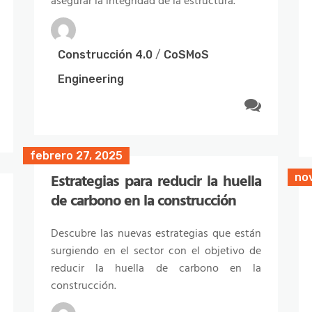
asegurar la integridad de la estructura.
Construcción 4.0
/
CoSMoS
Engineering
febrero 27, 2025
Estrategias para reducir la huella
no
de carbono en la construcción
febrero 2, 2024
en
Descubre las nuevas estrategias que están
Nuevas tecnologías para la
surgiendo en el sector con el objetivo de
construcción en 2024
reducir la huella de carbono en la
construcción.
Descubre las nuevas tecnologías para la
construcción que van a marcar tendencia