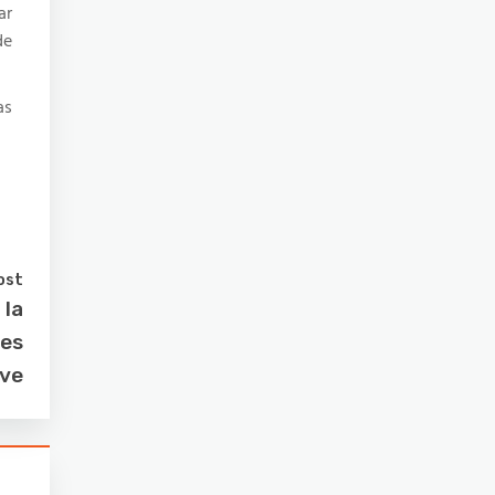
ar
de
as
ost
 la
nes
ave