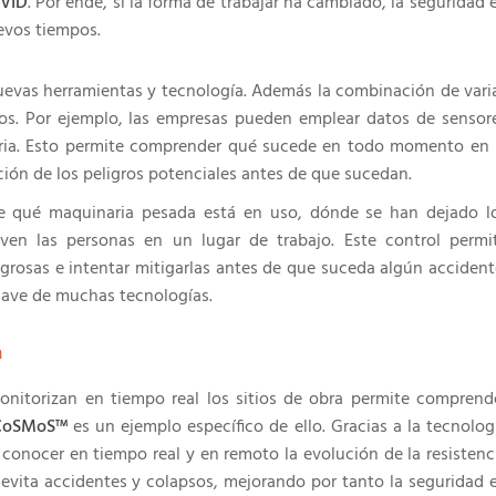
VID
. Por ende, si la forma de trabajar ha cambiado, la seguridad 
evos tiempos.
nuevas herramientas y tecnología. Además la combinación de vari
dos. Por ejemplo, las empresas pueden emplear datos de sensor
naria. Esto permite comprender qué sucede en todo momento en 
cación de los peligros potenciales antes de que sucedan.
te qué maquinaria pesada está en uso, dónde se han dejado l
en las personas en un lugar de trabajo. Este control permi
grosas e intentar mitigarlas antes de que suceda algún accident
clave de muchas tecnologías.
a
nitorizan en tiempo real los sitios de obra permite comprend
CoSMoS™
es un ejemplo específico de ello. Gracias a la tecnolog
 conocer en tiempo real y en remoto la evolución de la resistenc
evita accidentes y colapsos, mejorando por tanto la seguridad 